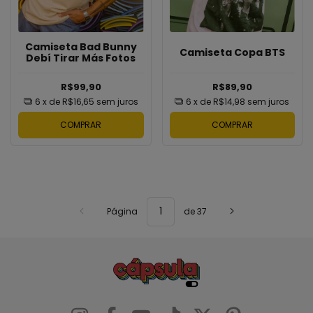
Camiseta Bad Bunny
Camiseta Copa BTS
Debí Tirar Más Fotos
R$99,90
R$89,90
6
x de
R$16,65
sem juros
6
x de
R$14,98
sem juros
COMPRAR
COMPRAR
Página
de 37