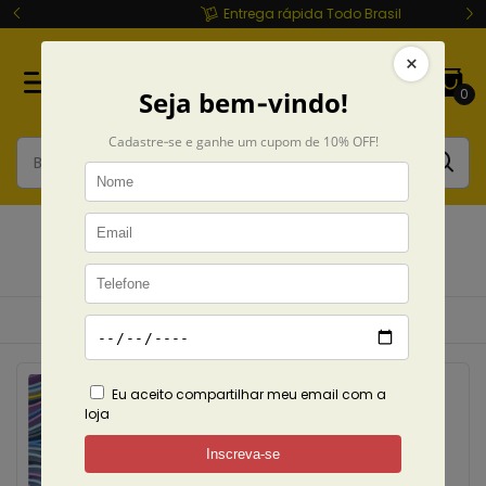
Entrega rápida Todo Brasil
0
Camisetas
Início
Camisetas
MÚSICA
Taylor Swift
Ordenar
Filtrar