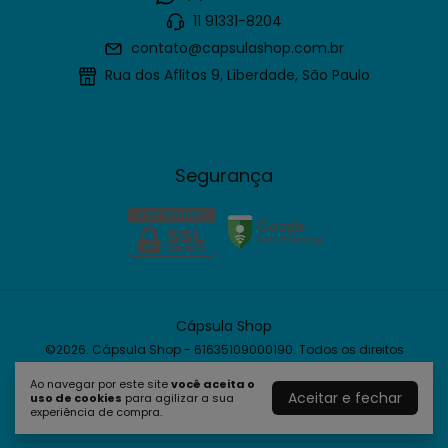
11 91331-8204
contato@capsulashop.com.br
Rua dos Aflitos 9, Liberdade, São Paulo
Segurança
Cápsula Shop
©2026. Cápsula Shop - 61635109000190. Todos os direitos
reservados.
Ao navegar por este site
você aceita o
Aceitar e fechar
uso de cookies
para agilizar a sua
experiência de compra.