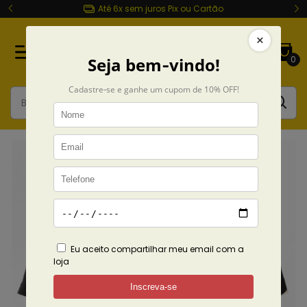
Até 6x sem juros Pix ou Cartão
0