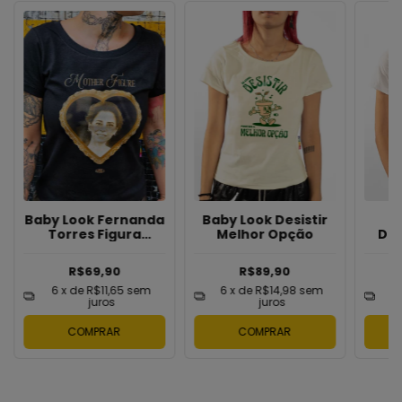
Baby Look Fernanda
Baby Look Desistir
Torres Figura
Melhor Opção
De
Materna
R$69,90
R$89,90
6
x de
R$11,65
sem
6
x de
R$14,98
sem
6
juros
juros
COMPRAR
COMPRAR