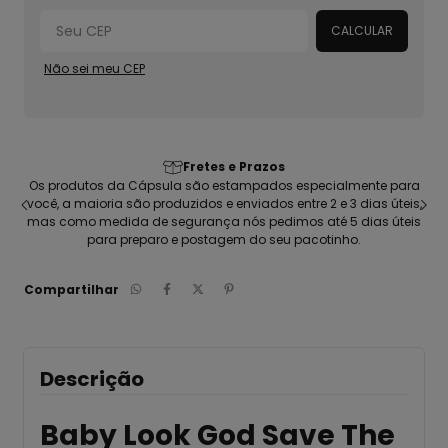
CALCULAR
Não sei meu CEP
Fretes e Prazos
seu
Os produtos da Cápsula são estampados especialmente para
C
ca
você, a maioria são produzidos e enviados entre 2 e 3 dias úteis,
pen
mas como medida de segurança nós pedimos até 5 dias úteis
para preparo e postagem do seu pacotinho.
Compartilhar
Descrição
Baby Look God Save The