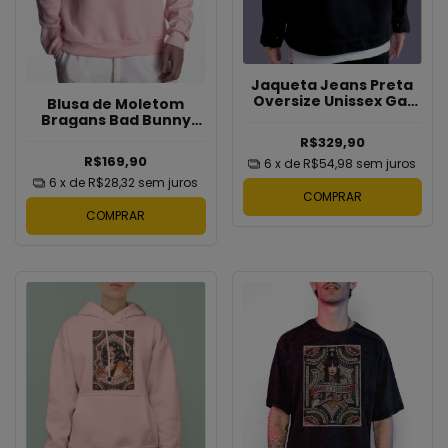
Jaqueta Jeans Preta
Oversize Unissex Gal
Blusa de Moletom
Costa Força Estranha
Bragans Bad Bunny
Bragans
dtmf
R$329,90
R$169,90
6
x de
R$54,98
sem juros
6
x de
R$28,32
sem juros
COMPRAR
COMPRAR