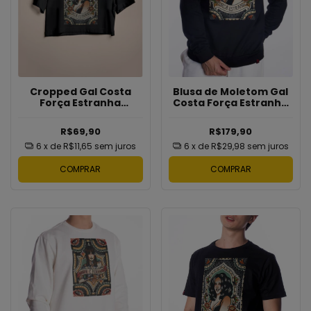
Blusa de Moletom Gal
Cropped Gal Costa
Costa Força Estranha
Força Estranha
Bragans
Bragans
R$179,90
R$69,90
6
x de
R$29,98
sem juros
6
x de
R$11,65
sem juros
COMPRAR
COMPRAR