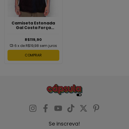
Camiseta Estonada
Gal Costa Força
Estranha Bragans
R$119,90
6
x de
R$19,98
sem juros
COMPRAR
Se inscreva!