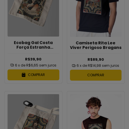
Ecobag Gal Costa
Camiseta Rita Lee
Força Estranha
Viver Perigoso Bragans
Bragans
R$39,90
R$89,90
6
x de
R$6,65
sem juros
6
x de
R$14,98
sem juros
COMPRAR
COMPRAR