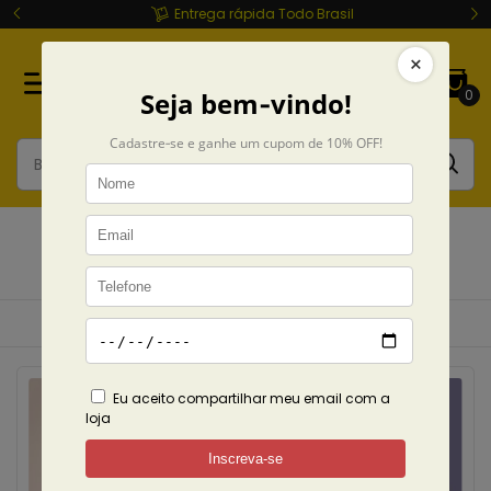
Entrega rápida Todo Brasil
0
Bragans
Início
CAMISETAS
ILUSTRADORES
Bragans
Ordenar
Filtrar