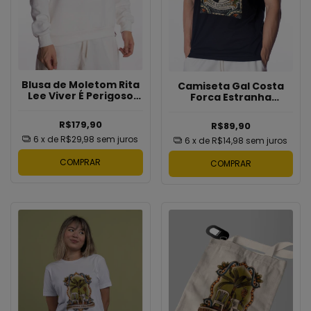
Blusa de Moletom Rita
Camiseta Gal Costa
Lee Viver É Perigoso
Forca Estranha
Bragans
Bragans
R$179,90
R$89,90
6
x de
R$29,98
sem juros
6
x de
R$14,98
sem juros
COMPRAR
COMPRAR