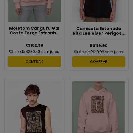
Moletom Canguru Gal
Camiseta Estonada
Costa Força Estranha
Rita Lee Viver Perigoso
Bragans
Bragans
R$182,90
R$119,90
6
x de
R$30,48
sem juros
6
x de
R$19,98
sem juros
COMPRAR
COMPRAR