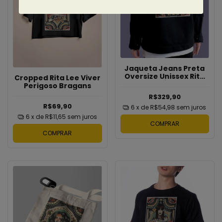
Jaqueta Jeans Preta
Oversize Unissex Rita
Cropped Rita Lee Viver
Lee Viver É Perigoso
Perigoso Bragans
Bragans
R$329,90
R$69,90
6
x de
R$54,98
sem juros
6
x de
R$11,65
sem juros
COMPRAR
COMPRAR