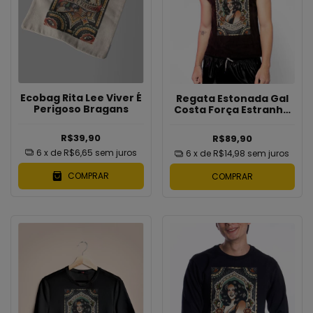
Ecobag Rita Lee Viver É
Regata Estonada Gal
Perigoso Bragans
Costa Força Estranha
Bragans
R$39,90
R$89,90
6
x de
R$6,65
sem juros
6
x de
R$14,98
sem juros
COMPRAR
COMPRAR