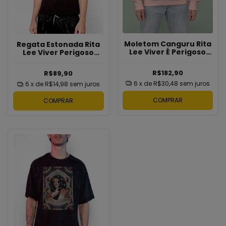
Moletom Canguru Rita
Regata Estonada Rita
Lee Viver É Perigoso
Lee Viver Perigoso
Bragans
Bragans
R$182,90
R$89,90
6
x de
R$30,48
sem juros
6
x de
R$14,98
sem juros
COMPRAR
COMPRAR