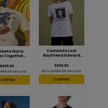
Camiseta Lost
seta Harry
Boyfriend Edward
es Together
Cullen
ogether
R$89,90
R$89,90
6
x de
R$14,98
sem juros
e
R$14,98
sem juros
COMPRAR
COMPRAR