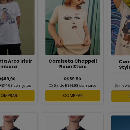
Camiseta Chappell
a Arco Iris Ir
Cami
Roan Stars
embora
Styl
T
R$89,90
R$89,90
6
x de
R$14,98
sem juros
R$14,98
sem juros
6
x d
COMPRAR
COMPRAR