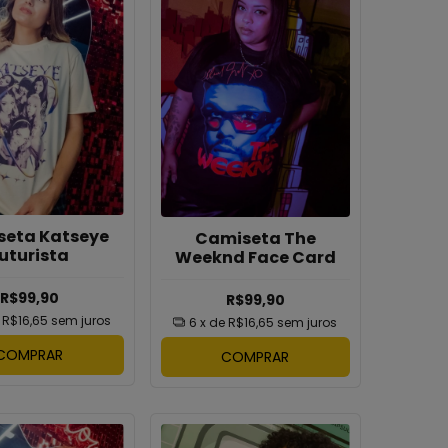
eta Katseye
Camiseta The
uturista
Weeknd Face Card
R$99,90
R$99,90
e
R$16,65
sem juros
6
x de
R$16,65
sem juros
COMPRAR
COMPRAR