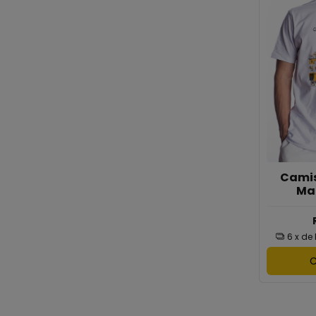
Camis
Ma
6
x de