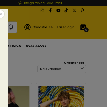
Entrega rápida Todo Brasil
Cadastre-se
|
Fazer login
0
LOJA FISICA
AVALIACOES
Ordenar por
os