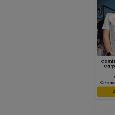
Camis
Carp
6
x de