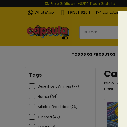
Frete Grátis em +$250 Troca Gratuita
WhatsApp
11 91331-8204
contato@cap
TODOS OS PRODUTOS
Cami
Tags
Início
Ca
Desenhos E Animes (77)
DoisL
Humor (64)
Artistas Brasileiros (76)
Cinema (47)