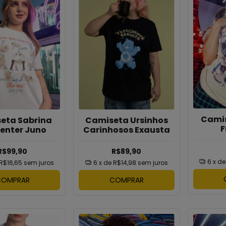
Camis
eta Sabrina
Camiseta Ursinhos
F
enter Juno
Carinhosos Exausta
R$99,90
R$89,90
6
x d
R$16,65
sem juros
6
x de
R$14,98
sem juros
COMPRAR
COMPRAR