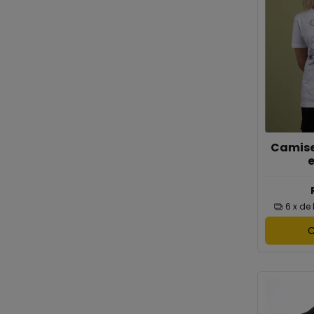
Camiset
6
x de