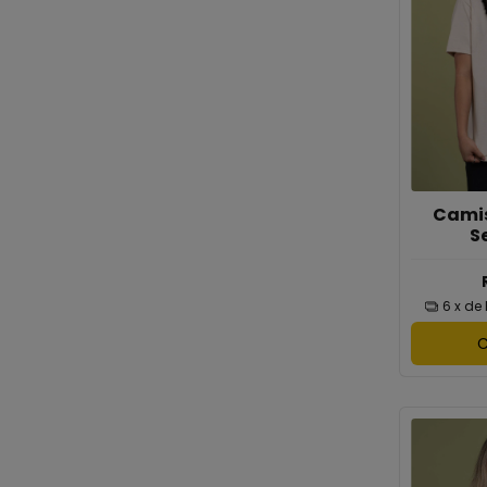
Camis
S
6
x de