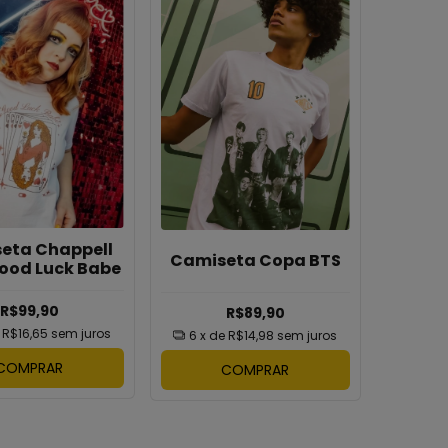
eta Chappell
Camiseta Copa BTS
ood Luck Babe
R$99,90
R$89,90
e
R$16,65
sem juros
6
x de
R$14,98
sem juros
COMPRAR
COMPRAR