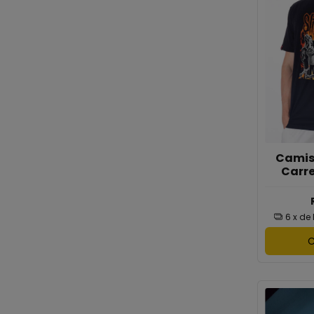
Camis
Carr
6
x de