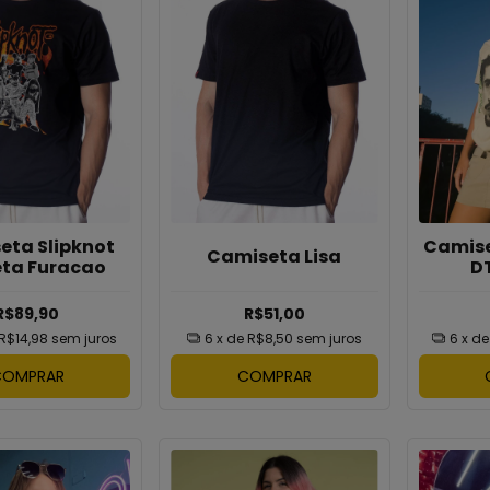
eta Slipknot
Camise
Camiseta Lisa
eta Furacao
D
R$89,90
R$51,00
R$14,98
sem juros
6
x de
R$8,50
sem juros
6
x d
COMPRAR
COMPRAR