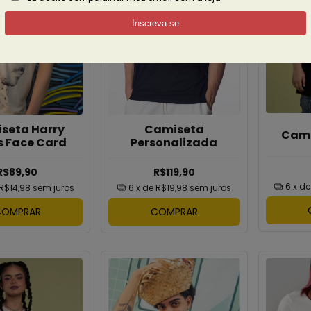
Camiseta
seta Harry
Cami
Personalizada
s Face Card
R$119,90
R$89,90
6
x d
6
x de
R$19,98
sem juros
R$14,98
sem juros
COMPRAR
COMPRAR