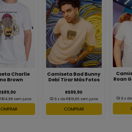
Camis
eta Charlie
Camiseta Bad Bunny
Roan G
no Brown
Debí Tirar Más Fotos
R$89,90
R$99,90
6
x d
R$14,98
sem juros
6
x de
R$16,65
sem juros
COMPRAR
COMPRAR