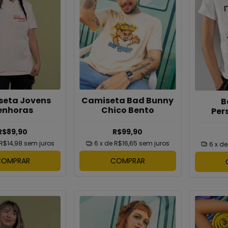
eta Jovens
Camiseta Bad Bunny
B
enhoras
Chico Bento
Per
R$89,90
R$99,90
R$14,98
sem juros
6
x de
R$16,65
sem juros
6
x d
COMPRAR
COMPRAR