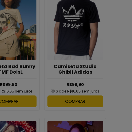
ta Bad Bunny
Camiseta Studio
TMF DoisL
Ghibli Adidas
R$99,90
R$99,90
e
R$16,65
sem juros
6
x de
R$16,65
sem juros
COMPRAR
COMPRAR