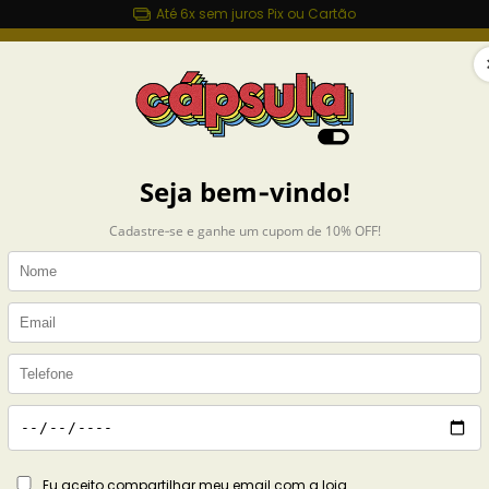
Até 6x sem juros Pix ou Cartão
sulashop.com.br
MAIS ROUPAS
ACESSÓRIOS
CASA
COLEÇÕES
setas
Exibindo 1-24 de 880 produt
misetas
ILUSTRADORES