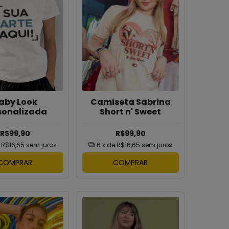
aby Look
Camiseta Sabrina
sonalizada
Short n' Sweet
R$99,90
R$99,90
e
R$16,65
sem juros
6
x de
R$16,65
sem juros
COMPRAR
COMPRAR