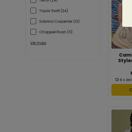
Terror (29)
Taylor Swift (24)
Sabrina Carpenter (12)
Chappell Roan (11)
Ver mais
Cami
Style
6
x de