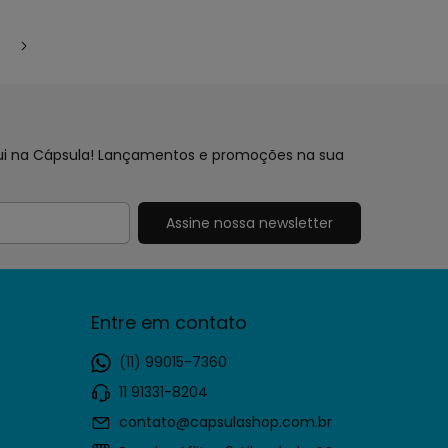
aqui na Cápsula! Lançamentos e promoções na sua
Entre em contato
(11) 99015-7360
11 91331-8204
contato@capsulashop.com.br