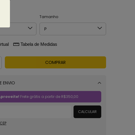
alhes
Tamanho
rtual
Tabela de Medidas
E ENVIO
Alterar CEP
proveite!
Frete grátis a partir de
R$350,00
CALCULAR
 CEP