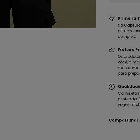
Primeira T
Na Cápsula
primeiro pe
completa
Fretes e P
Os produto
você, a mai
mas como m
para prepa
Qualidade
Camisetas 
penteada; E
vegano, tot
Compartilhar