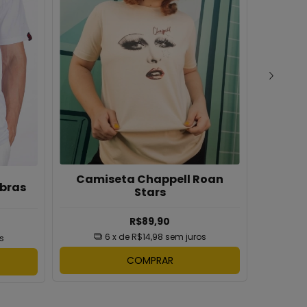
Camiseta Chappell Roan
Croppe
bras
Stars
R$89,90
6
x de
R$14,98
sem juros
s
COMPRAR