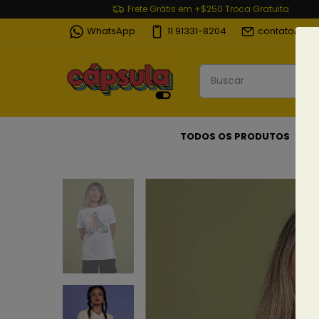
Frete Grátis em +$250 Troca Gratuita
WhatsApp
11 91331-8204
contato@cap
TODOS OS PRODUTOS