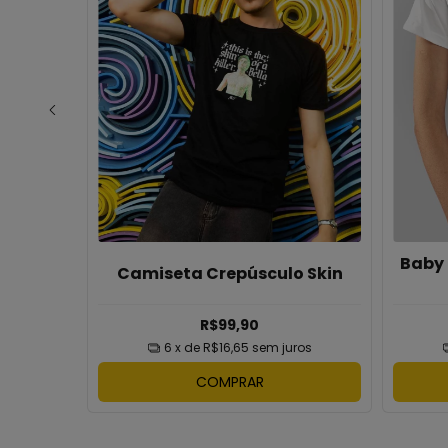
mar Not
Baby 
Camiseta Crepúsculo Skin
R$99,90
ros
6
x de
R$16,65
sem juros
COMPRAR