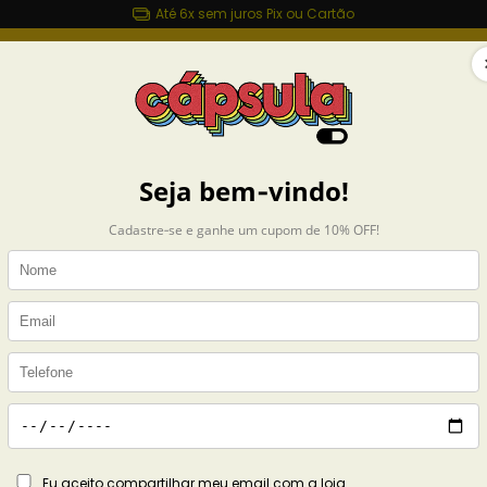
Até 6x sem juros Pix ou Cartão
sulashop.com.br
MAIS ROUPAS
ACESSÓRIOS
CASA
COLEÇÕES
Início
CAMIS
Camiset
R$89,
6
x de
R$14,98
s
3% de descont