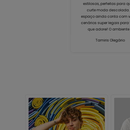
estilosas, perfeitas para 
curte moda descolada.
espaço ainda conta com v
cenários super legais para 
que adorei! O ambiente
moderno e acolhedor,
Tamiris Olegário
oferecendo uma experiên
única. É um lugar ideal 
renovar o guarda-roupa 
divertir. Recomendo muit
visita!