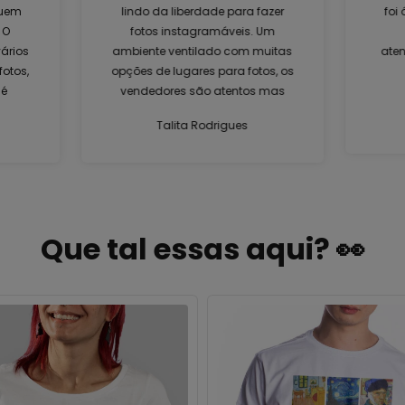
quem
lindo da liberdade para fazer
foi
 O
fotos instagramáveis. Um
ários
ambiente ventilado com muitas
aten
fotos,
opções de lugares para fotos, os
 é
vendedores são atentos mas
não ficam em cima da gente.
Talita Rodrigues
cia
Amei, voltarei mais vezes para
para
mais registros.
e se
o a
Que tal essas aqui? 👀