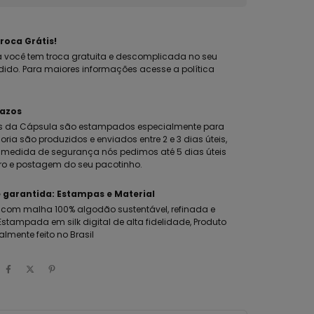
roca Grátis!
 você tem troca gratuita e descomplicada no seu
dido. Para maiores informações acesse a política
razos
s da Cápsula são estampados especialmente para
oria são produzidos e enviados entre 2 e 3 dias úteis,
edida de segurança nós pedimos até 5 dias úteis
ro e postagem do seu pacotinho.
 garantida: Estampas e Material
com malha 100% algodão sustentável, refinada e
stampada em silk digital de alta fidelidade, Produto
almente feito no Brasil