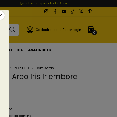
Entrega rápida Todo Brasil
Cadastre-se
|
Fazer login
0
LOJA FISICA
AVALIACOES
ETAS
POR TIPO
Camisetas
a Arco Iris Ir embora
(0)
90
em juros
o
pagando com Pix