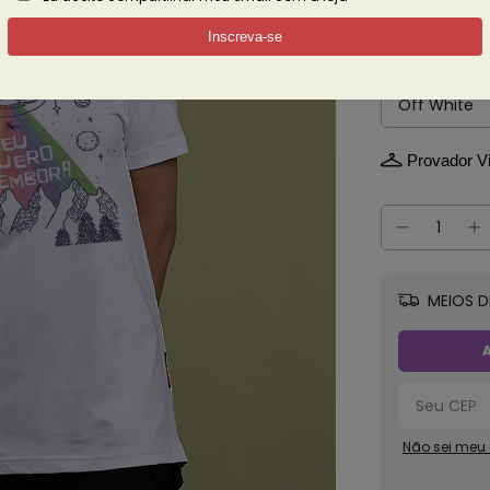
Ver mais det
Cor
Provador Vi
MEIOS D
A
Não sei meu