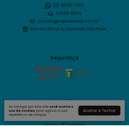
(11) 99015-7360
11 91331-8204
contato@capsulashop.com.br
Rua dos Aflitos 9, Liberdade, São Paulo
Segurança
Cápsula Shop
Ao navegar por este site
você aceita o
©2026. Cápsula Shop - 61635109000190. Todos os direitos
Aceitar e fechar
uso de cookies
para agilizar a sua
reservados.
experiência de compra.