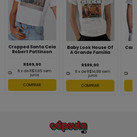
Cropped Santa Ceia
Baby Look House Of
Cami
Robert Pattinson
A Grande Família
R$69,90
R$89,90
6
x de
R$11,65
sem
6
x de
R$14,98
sem
6
juros
juros
COMPRAR
COMPRAR