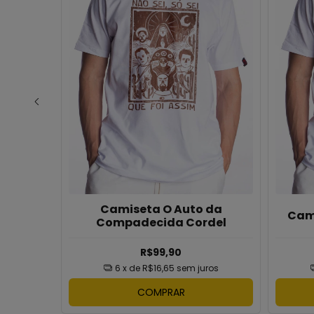
Camiseta O Auto da
Nasa
Cam
Compadecida Cordel
R$99,90
ros
6
x de
R$16,65
sem juros
COMPRAR