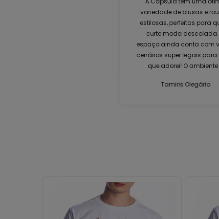
A Cápsula tem uma óti
variedade de blusas e ro
estilosas, perfeitas para 
curte moda descolada.
espaço ainda conta com v
cenários super legais para 
que adorei! O ambiente
moderno e acolhedor,
Tamiris Olegário
oferecendo uma experiên
única. É um lugar ideal 
renovar o guarda-roupa 
divertir. Recomendo muit
visita!