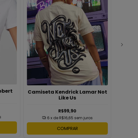
obert
Camiseta Kendrick Lamar Not
Camis
Like Us
R$99,90
s
6
x de
R$16,65
sem juros
COMPRAR