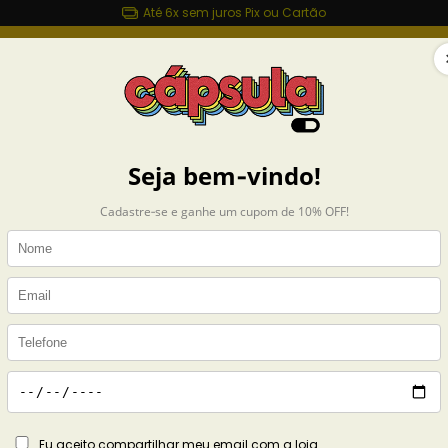
Até 6x sem juros Pix ou Cartão
sulashop.com.br
MAIS ROUPAS
ACESSÓRIOS
CASA
COLEÇÕES
Início
CAMIS
Camise
Furaca
R$89,
6
x de
R$14,98
s