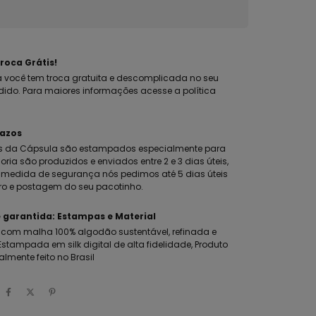
roca Grátis!
 você tem troca gratuita e descomplicada no seu
dido. Para maiores informações acesse a política
razos
s da Cápsula são estampados especialmente para
oria são produzidos e enviados entre 2 e 3 dias úteis,
edida de segurança nós pedimos até 5 dias úteis
ro e postagem do seu pacotinho.
 garantida: Estampas e Material
com malha 100% algodão sustentável, refinada e
stampada em silk digital de alta fidelidade, Produto
almente feito no Brasil