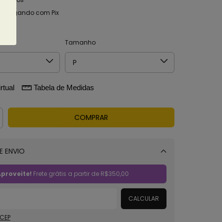
o
pagando com Pix
alhes
Tamanho
rtual
Tabela de Medidas
E ENVIO
Alterar CEP
proveite!
Frete grátis a partir de
R$350,00
CALCULAR
 CEP