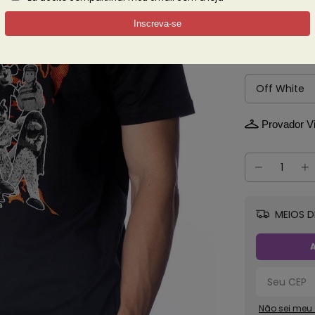
3% de descont
Ver mais det
Cor
Provador Vi
MEIOS D
A
Não sei meu