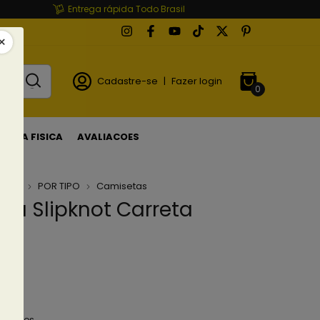
Entrega rápida Todo Brasil
Cadastre-se
|
Fazer login
0
LOJA FISICA
AVALIACOES
ETAS
POR TIPO
Camisetas
ta Slipknot Carreta
o
(3)
90
em juros