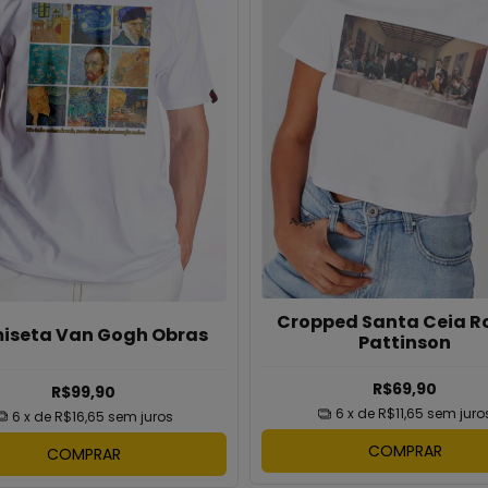
Cropped Santa Ceia R
iseta Van Gogh Obras
Pattinson
R$69,90
R$99,90
6
x de
R$11,65
sem juro
6
x de
R$16,65
sem juros
COMPRAR
COMPRAR