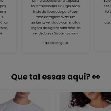
ma
Minha experiência na Cápsula
Eu c
upas
foi extraordinária é o lugar mais
site
quem
lindo da liberdade para fazer
foi
 O
fotos instagramáveis. Um
ários
ambiente ventilado com muitas
aten
fotos,
opções de lugares para fotos, os
 é
vendedores são atentos mas
não ficam em cima da gente.
Talita Rodrigues
cia
Amei, voltarei mais vezes para
para
mais registros.
e se
o a
Que tal essas aqui? 👀