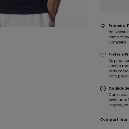
Primeira T
Na Cápsula
primeiro pe
completa
Fretes e P
Os produto
você, a mai
mas como m
para prepa
Qualidade
Camisetas 
penteada; E
vegano, tot
Compartilhar