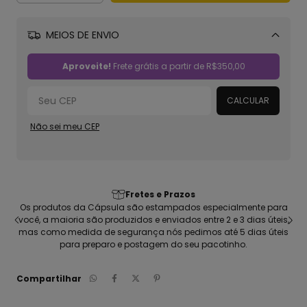
MEIOS DE ENVIO
Alterar CEP
Aproveite!
Frete grátis a partir de
R$350,00
CALCULAR
Não sei meu CEP
Qualidade garantida: Estampas e Mat
especialmente para
Camisetas com malha 100% algodão sustentável,
tre 2 e 3 dias úteis,
penteada; Estampada em silk digital de alta fideli
os até 5 dias úteis
vegano, totalmente feito no Brasil
pacotinho.
Compartilhar