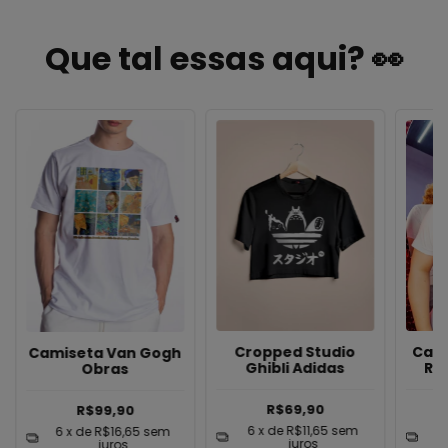
Que tal essas aqui? 👀
Cami
Cropped Studio
Camiseta Van Gogh
Ro
Ghibli Adidas
Obras
R$69,90
R$99,90
6
6
x de
R$11,65
sem
6
x de
R$16,65
sem
juros
juros