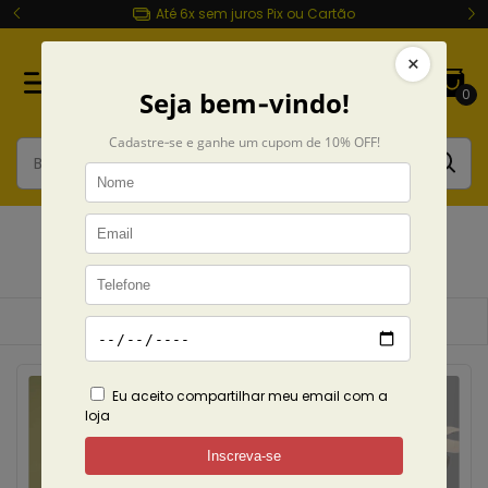
Até 6x sem juros Pix ou Cartão
0
Enhypen
Início
Coleções
Enhypen
Ordenar