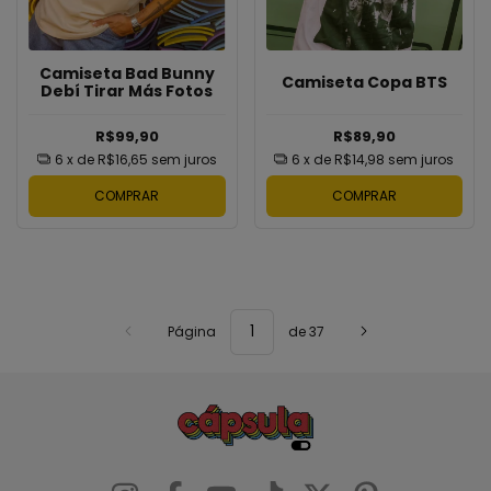
Camiseta Bad Bunny
Camiseta Copa BTS
Debí Tirar Más Fotos
R$99,90
R$89,90
6
x de
R$16,65
sem juros
6
x de
R$14,98
sem juros
COMPRAR
COMPRAR
Página
de 37