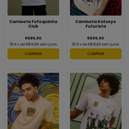
Camiseta Katseye
Camiseta Fofoquinha
Futurista
Club
R$99,90
R$89,90
6
x de
R$16,65
sem juros
6
x de
R$14,98
sem juros
COMPRAR
COMPRAR