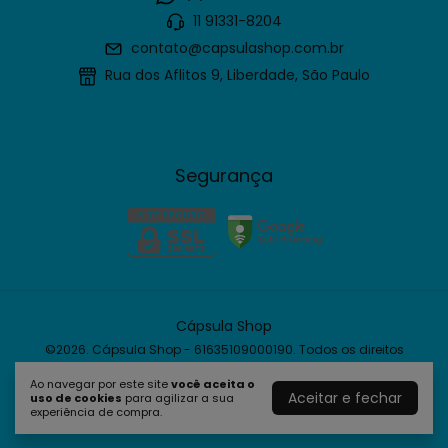
11 91331-8204
contato@capsulashop.com.br
Rua dos Aflitos 9, Liberdade, São Paulo
Segurança
Cápsula Shop
©2026. Cápsula Shop - 61635109000190. Todos os direitos
reservados.
Ao navegar por este site
você aceita o
Aceitar e fechar
uso de cookies
para agilizar a sua
experiência de compra.