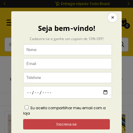
Entrega rápida Todo Brasil
0
Coleções
Início
Coleções
breadcrumbs.para-sua-casa
breadcrumbs.products
breadcrumbs.pano-de-prato-
zeca-paz
Ordenar
Filtrar