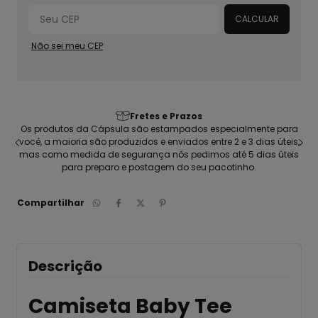
CALCULAR
Não sei meu CEP
Fretes e Prazos
seu
Os produtos da Cápsula são estampados especialmente para
C
ca
você, a maioria são produzidos e enviados entre 2 e 3 dias úteis,
pen
mas como medida de segurança nós pedimos até 5 dias úteis
para preparo e postagem do seu pacotinho.
Compartilhar
Descrição
Camiseta Baby Tee