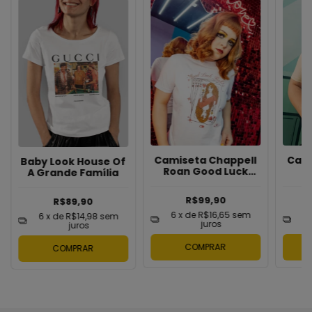
Camiseta Chappell
Cami
Baby Look House Of
Roan Good Luck
A Grande Família
Babe
R$99,90
R$89,90
6
x de
R$16,65
sem
6
6
x de
R$14,98
sem
juros
juros
COMPRAR
COMPRAR