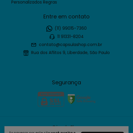
Personalizados Regras
Entre em contato
(11) 99015-7360
11 91331-8204
contato@capsulashop.com.br
Rua dos Aflitos 9, Liberdade, São Paulo
Segurança
Cápsula Shop
Ao navegar por este site
você aceita o