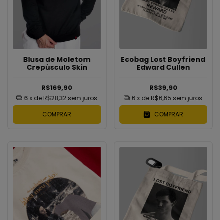
Blusa de Moletom
Ecobag Lost Boyfriend
Crepúsculo Skin
Edward Cullen
R$169,90
R$39,90
6
x de
R$28,32
sem juros
6
x de
R$6,65
sem juros
COMPRAR
COMPRAR