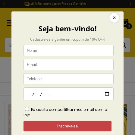
Entrega rápida Todo Brasil
0
Crepúsculo
Início
Coleções
Crepúsculo
Ordenar
Filtrar