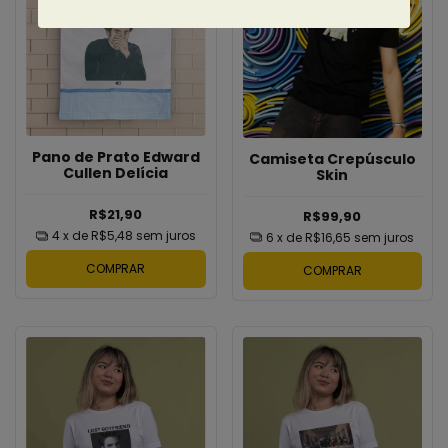
Pano de Prato Edward
Camiseta Crepúsculo
Cullen Delícia
Skin
R$21,90
R$99,90
4
x de
R$5,48
sem juros
6
x de
R$16,65
sem juros
COMPRAR
COMPRAR