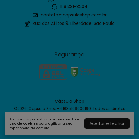
11 91331-8204
contato@capsulashop.com.br
Rua dos Aflitos 9, Liberdade, São Paulo
Segurança
Cápsula Shop
©2026. Cápsula Shop - 61635109000190. Todos os direitos
reservados.
Ao navegar por este site
você aceita o
Aceitar e fechar
uso de cookies
para agilizar a sua
experiência de compra.