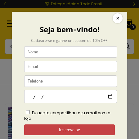
Entrega rápida Todo Brasil
0
Camisetas
Início
Camisetas
POR TIPO
Cropped
Ordenar
Filtrar