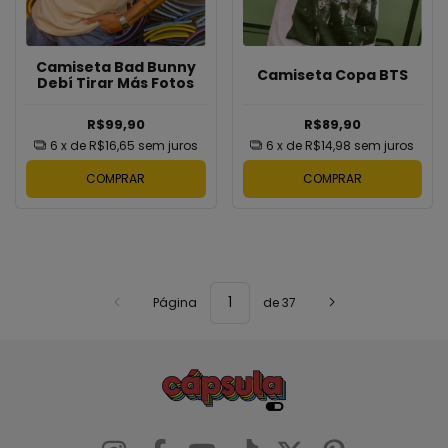
Camiseta Bad Bunny
Camiseta Copa BTS
Debí Tirar Más Fotos
R$99,90
R$89,90
6
x de
R$16,65
sem juros
6
x de
R$14,98
sem juros
COMPRAR
COMPRAR
Página
de 37