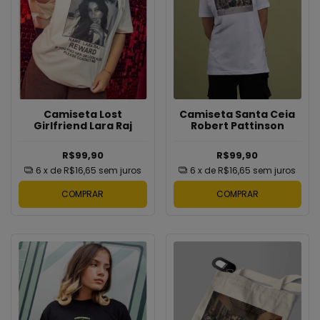
Camiseta Lost
Camiseta Santa Ceia
Girlfriend Lara Raj
Robert Pattinson
R$99,90
R$99,90
6
x de
R$16,65
sem juros
6
x de
R$16,65
sem juros
COMPRAR
COMPRAR