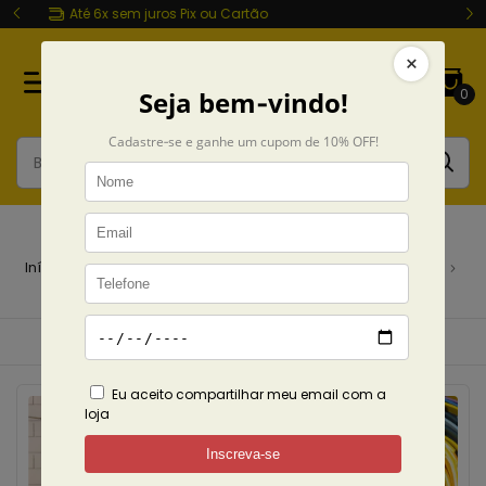
Entrega rápida Todo Brasil
0
Coleções
Início
Coleções
The Town
breadcrumbs.products
breadcrumbs.camiseta-green-day-poderosas
Ordenar
Filtrar