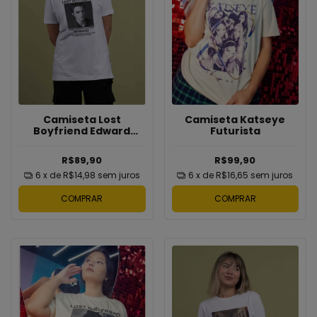
Camiseta Katseye
Camiseta Lost
Futurista
Boyfriend Edward
Cullen
R$99,90
R$89,90
6
x de
R$16,65
sem juros
6
x de
R$14,98
sem juros
COMPRAR
COMPRAR