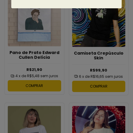
Pano de Prato Edward
Camiseta Crepúsculo
Cullen Delícia
Skin
R$21,90
R$99,90
4
x de
R$5,48
sem juros
6
x de
R$16,65
sem juros
COMPRAR
COMPRAR