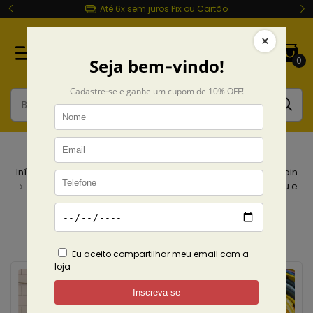
Até 6x sem juros Pix ou Cartão
0
Coleções
Início
Coleções
breadcrumbs.make-brazil-emo-again
breadcrumbs.products
Ecobag Preta Fresno Du, Dudu e
Edu
Ordenar
Filtrar