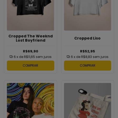
Cropped The Weeknd
Cropped Liso
Lost Boyfriend
R$69,90
R$52,95
6
x de
R$11,65
sem juros
6
x de
R$8,83
sem juros
COMPRAR
COMPRAR