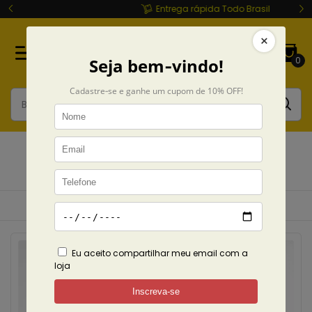
Entrega rápida Todo Brasil
0
Camisetas
Início
Camisetas
POR TIPO
Cropped
Ordenar
Filtrar