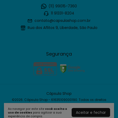
(11) 99015-7360
11 91331-8204
contato@capsulashop.com.br
Rua dos Aflitos 9, Liberdade, São Paulo
Segurança
Cápsula Shop
©2026. Cápsula Shop - 61635109000190. Todos os direitos
reservados.
Ao navegar por este site
você aceita o
Aceitar e fechar
uso de cookies
para agilizar a sua
experiência de compra.