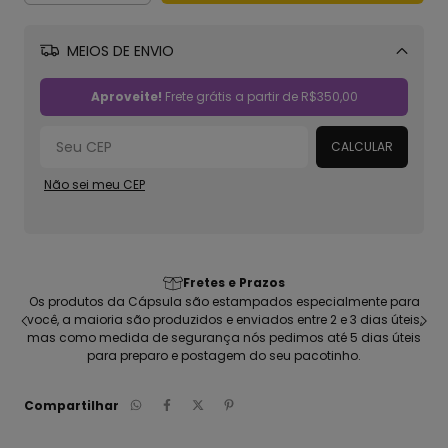
MEIOS DE ENVIO
Alterar CEP
Aproveite!
Frete grátis a partir de
R$350,00
CALCULAR
Não sei meu CEP
Fretes e Prazos
seu
Os produtos da Cápsula são estampados especialmente para
C
ca
você, a maioria são produzidos e enviados entre 2 e 3 dias úteis,
pen
mas como medida de segurança nós pedimos até 5 dias úteis
para preparo e postagem do seu pacotinho.
Compartilhar