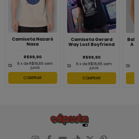
Camiseta Nazaré
Camiseta Gerard
Baby
Nasa
Way Lost Boyfriend
A G
R$99,90
R$99,90
6
x de
R$16,65
sem
6
x de
R$16,65
sem
6
juros
juros
COMPRAR
COMPRAR