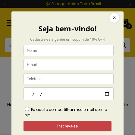
Entrega rápida Todo Brasil
0
Camisetas
Início
Camisetas
POR TIPO
Cropped
Não temos resultados para sua pesquisa. Por favor, tente
com outros filtros.