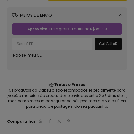
MEIOS DE ENVIO
Alterar CEP
Aproveite!
Frete grátis a partir de
R$350,00
CALCULAR
Não sei meu CEP
Fretes e Prazos
Os produtos da Cápsula são estampados especialmente para
Cami
você, a maioria são produzidos e enviados entre 2 e 3 dias úteis,
pente
mas como medida de segurança nós pedimos até 5 dias úteis
para preparo e postagem do seu pacotinho.
Compartilhar