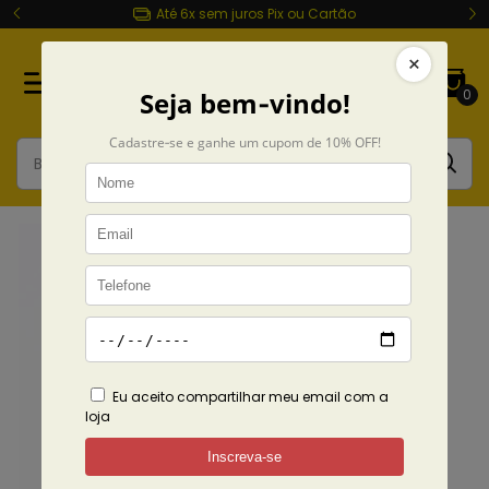
Até 6x sem juros Pix ou Cartão
0