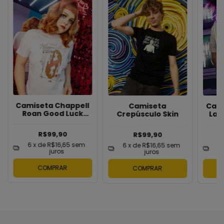
Camiseta Chappell
Camiseta
Cami
Roan Good Luck
Crepúsculo Skin
Lam
Babe
R$99,90
R$99,90
6
x de
R$16,65
sem
6
x de
R$16,65
sem
6
juros
juros
COMPRAR
COMPRAR