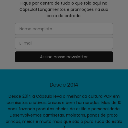
A Cápsula tem uma ótima variedade de blusas e
roupas estilosas, perfeitas para quem curte moda
descolada. O espaço ainda conta com vários
cenários super legais para fotos, que adorei! O
ambiente é moderno e acolhedor, oferecendo uma
experiência única. É um lugar ideal para renovar o
guarda-roupa e se divertir. Recomendo muito a
visita!
Tamiris Olegário