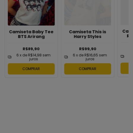
Cami
Camiseta This is
Camiseta Baby Tee
Ro
Harry Styles
BTS Arirang
R$99,90
R$89,90
6
6
x de
R$16,65
sem
6
x de
R$14,98
sem
juros
juros
COMPRAR
COMPRAR