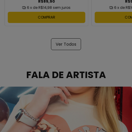
R$89,90
R$
6
x de
R$14,98
sem juros
6
x de
R$1
COMPRAR
CO
Ver Todos
FALA DE ARTISTA