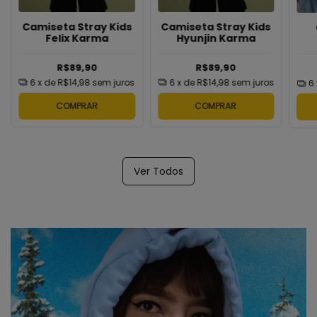
Camiseta Stray Kids
Camiseta Stray Kids
Felix Karma
Hyunjin Karma
R$89,90
R$89,90
6
x de
R$14,98
sem juros
6
x de
R$14,98
sem juros
6
COMPRAR
COMPRAR
Ver Todos