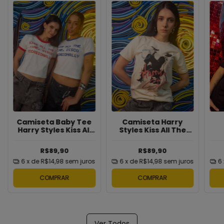
Camiseta Harry
Camiseta Baby Tee
Styles Kiss All The
Harry Styles Kiss All
Time Disco
The Disco,
Occasionally
Ocassionally Frase
R$89,90
R$89,90
6
x de
R$14,98
sem juros
6
x de
R$14,98
sem juros
6
COMPRAR
COMPRAR
Ver Todos