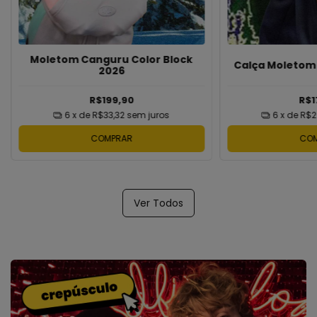
Moletom Canguru Color Block
Calça Moletom 
2026
R$199,90
R$1
6
x de
R$33,32
sem juros
6
x de
R$2
COMPRAR
CO
Ver Todos