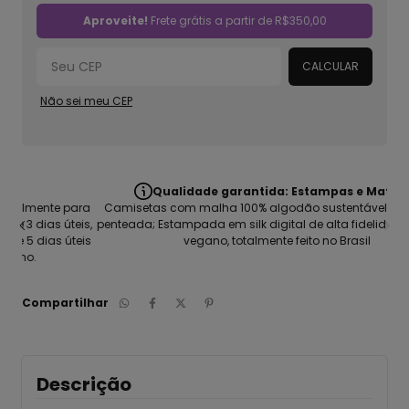
Alterar CEP
Aproveite!
Frete grátis a partir de
R$350,00
CALCULAR
Não sei meu CEP
Qualidade garantida: Estampas e Material
ara
Camisetas com malha 100% algodão sustentável, refinada e
eis,
penteada; Estampada em silk digital de alta fidelidade, Produto
teis
vegano, totalmente feito no Brasil
Compartilhar
Descrição