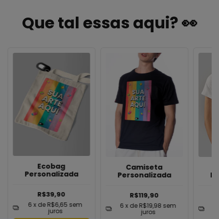
Que tal essas aqui? 👀
Ecobag
Camiseta
Personalizada
Personalizada
Pe
R$39,90
R$119,90
6
x de
R$6,65
sem
6
x de
R$19,98
sem
6
juros
juros