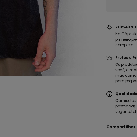
Primeira T
Na Cápsula
primeiro pe
completa
Fretes e P
Os produto
você, a mai
mas como m
para prepa
Qualidade
Camisetas 
penteada; E
vegano, tot
Compartilhar