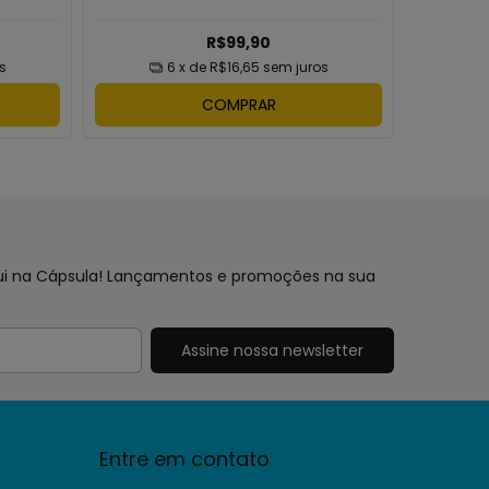
R$99,90
s
6
x de
R$16,65
sem juros
COMPRAR
aqui na Cápsula! Lançamentos e promoções na sua
Entre em contato