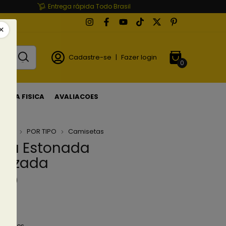
Entrega rápida Todo Brasil
Cadastre-se
|
Fazer login
0
LOJA FISICA
AVALIACOES
ETAS
POR TIPO
Camisetas
ta Estonada
alizada
(0)
90
em juros