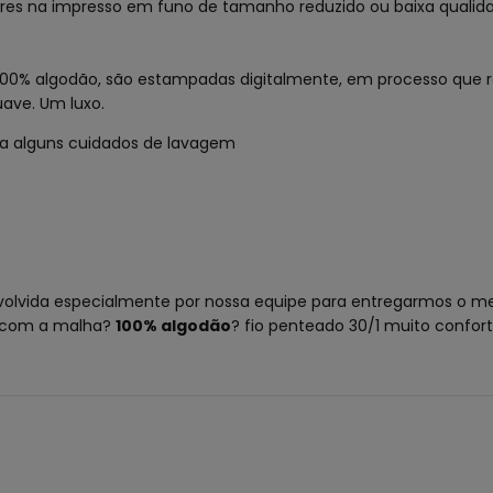
tores na impresso em funo de tamanho reduzido ou baixa quali
100% algodão, são estampadas digitalmente, em processo que r
ave. Um luxo.
iga alguns cuidados de lavagem
olvida especialmente por nossa equipe para entregarmos o me
s com a malha
?
100% algodão
?
fio penteado 30/1 muito confor