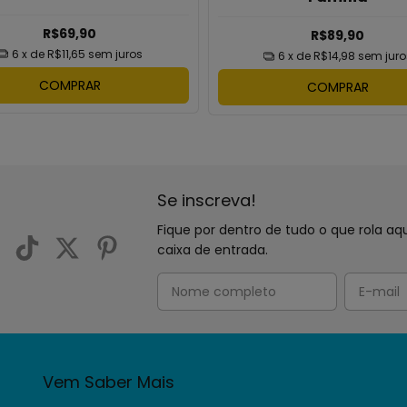
R$69,90
R$89,90
6
x de
R$11,65
sem juros
6
x de
R$14,98
sem juro
COMPRAR
COMPRAR
Se inscreva!
Fique por dentro de tudo o que rola 
caixa de entrada.
Vem Saber Mais