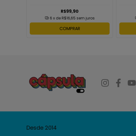
R$99,90
6
x de
R$16,65
sem juros
ros
COMPRAR
Desde 2014