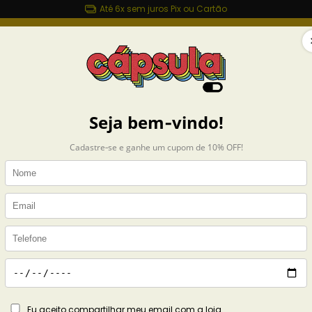
Até 6x sem juros Pix ou Cartão
sulashop.com.br
MAIS ROUPAS
ACESSÓRIOS
CASA
COLEÇÕES
Início
CAMIS
Camise
Person
R$139,
6
x de
R$23,32
s