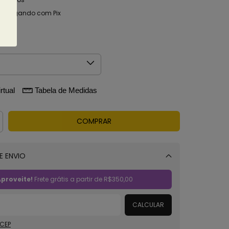
o
pagando com Pix
alhes
rtual
Tabela de Medidas
E ENVIO
Alterar CEP
proveite!
Frete grátis a partir de
R$350,00
CALCULAR
 CEP