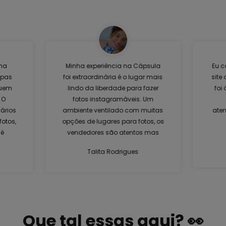
ma
Minha experiência na Cápsula
Eu c
upas
foi extraordinária é o lugar mais
site
quem
lindo da liberdade para fazer
foi
 O
fotos instagramáveis. Um
ários
ambiente ventilado com muitas
aten
fotos,
opções de lugares para fotos, os
 é
vendedores são atentos mas
não ficam em cima da gente.
Talita Rodrigues
cia
Amei, voltarei mais vezes para
para
mais registros.
e se
o a
Que tal essas aqui? 👀