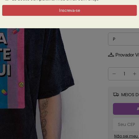
3% de descont
Ver mais det
Tamanho
Provador Vi
MEIOS D
A
Não sei meu