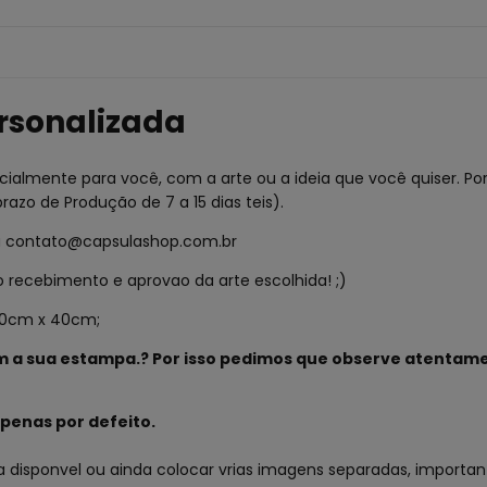
rsonalizada
ialmente para você, com a arte ou a ideia que você quiser. Por
zo de Produção de 7 a 15 dias teis).
a
contato@capsulashop.com.br
recebimento e aprovao da arte escolhida! ;)
 30cm x 40cm;
 a sua estampa.? Por isso pedimos que observe atentame
penas por defeito.
 disponvel ou ainda colocar vrias imagens separadas, importan