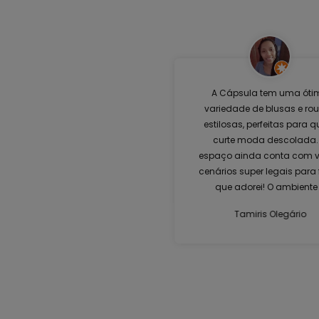
A Cápsula tem uma óti
variedade de blusas e ro
estilosas, perfeitas para 
curte moda descolada.
espaço ainda conta com v
cenários super legais para 
que adorei! O ambiente
moderno e acolhedor,
Tamiris Olegário
oferecendo uma experiên
única. É um lugar ideal 
renovar o guarda-roupa 
divertir. Recomendo muit
visita!