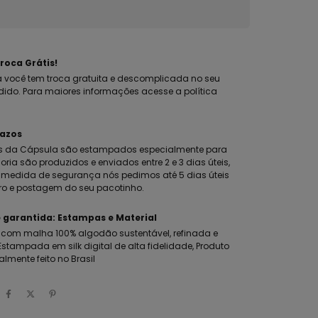
roca Grátis!
 você tem troca gratuita e descomplicada no seu
dido. Para maiores informações acesse a política
razos
s da Cápsula são estampados especialmente para
oria são produzidos e enviados entre 2 e 3 dias úteis,
edida de segurança nós pedimos até 5 dias úteis
ro e postagem do seu pacotinho.
 garantida: Estampas e Material
com malha 100% algodão sustentável, refinada e
stampada em silk digital de alta fidelidade, Produto
almente feito no Brasil