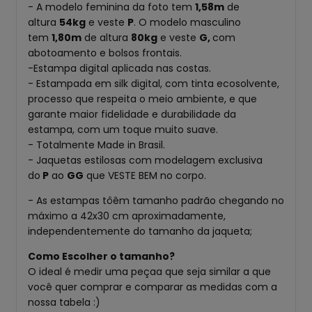
- A modelo feminina da foto tem
1,58m
de
altura
54kg
e veste
P
.
O modelo masculino
tem
1,80m
de altura
80kg
e veste
G
,
com
abotoamento e bolsos frontais.
-Estampa digital aplicada nas costas.
- Estampada em silk digital, com tinta ecosolvente,
processo que respeita o meio ambiente, e que
garante maior fidelidade e durabilidade da
estampa, com um toque muito suave.
- Totalmente Made in Brasil.
- Jaquetas estilosas com modelagem exclusiva
do
P
ao
GG
que VESTE BEM no corpo.
- As estampas tôêm tamanho padrão chegando no
máximo a 42x30 cm aproximadamente,
independentemente do tamanho da jaqueta;
Como Escolher o tamanho?
O ideal é medir uma peçaa que seja similar a que
você quer comprar e comparar as medidas com a
nossa tabela :)