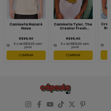
Crop
Camiseta Nazaré
Camiseta Tyler, The
Rob
Nasa
Creator Fresh
Prince
R$99,90
R$99,90
6
6
x de
R$16,65
sem
6
x de
R$16,65
sem
juros
juros
COMPRAR
COMPRAR