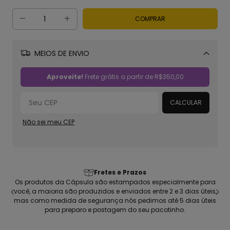
MEIOS DE ENVIO
Alterar CEP
Aproveite!
Frete grátis a partir de
R$350,00
CALCULAR
Não sei meu CEP
Qualidade garantida: Estampas e Materi
ecialmente para
Camisetas com malha 100% algodão sustentável, ref
2 e 3 dias úteis,
penteada; Estampada em silk digital de alta fidelidade
té 5 dias úteis
vegano, totalmente feito no Brasil
tinho.