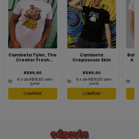
Camiseta Tyler, The
Camiseta
Baby
Creator Fresh
Crepúsculo Skin
A G
Prince
R$99,90
R$99,90
6
x de
R$16,65
sem
6
x de
R$16,65
sem
6
juros
juros
COMPRAR
COMPRAR