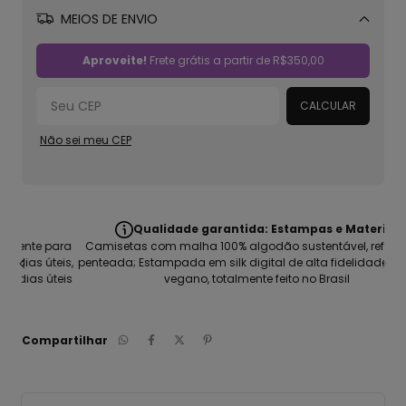
MEIOS DE ENVIO
Alterar CEP
Aproveite!
Frete grátis a partir de
R$350,00
CALCULAR
Não sei meu CEP
Qualidade garantida: Estampas e Material
ara
Camisetas com malha 100% algodão sustentável, refinada e
eis,
penteada; Estampada em silk digital de alta fidelidade, Produto
teis
vegano, totalmente feito no Brasil
Compartilhar