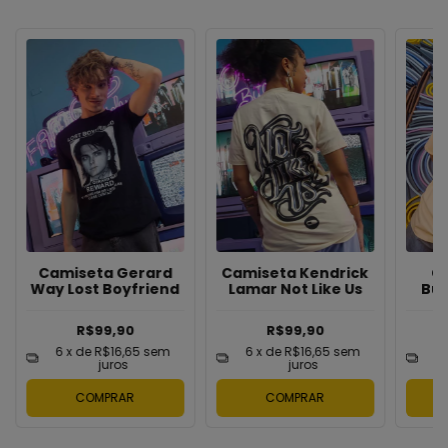
Camiseta Gerard
Camiseta Kendrick
C
Way Lost Boyfriend
Lamar Not Like Us
Bun
R$99,90
R$99,90
6
x de
R$16,65
sem
6
x de
R$16,65
sem
6
juros
juros
COMPRAR
COMPRAR