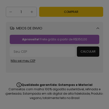
MEIOS DE ENVIO
Alterar CEP
Aproveite!
Frete grátis a partir de
R$350,00
CALCULAR
Não sei meu CEP
Primeira Troca Grátis!
Na Cápsula você tem troca gratuita e descomplicada no seu
Os
primeiro pedido. Para maiores informações acesse a política
voc
completa
mas