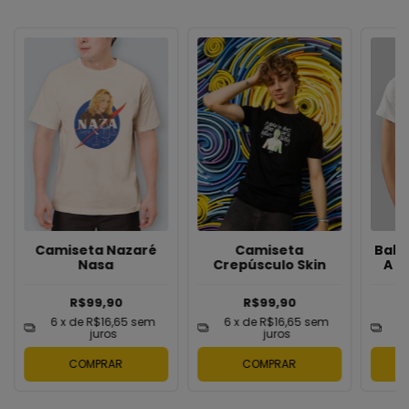
Camiseta Nazaré
Camiseta
Baby
Nasa
Crepúsculo Skin
A G
R$99,90
R$99,90
6
x de
R$16,65
sem
6
x de
R$16,65
sem
6
juros
juros
COMPRAR
COMPRAR