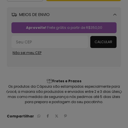
MEIOS DE ENVIO
Alterar CEP
Aproveite!
Frete grátis a partir de
R$350,00
CALCULAR
Não sei meu CEP
Qualidade garantida: Estampas e Material
ente para
Camisetas com malha 100% algodão sustentável, refinada
dias úteis,
penteada; Estampada em silk digital de alta fidelidade, Prod
dias úteis
vegano, totalmente feito no Brasil
.
Compartilhar