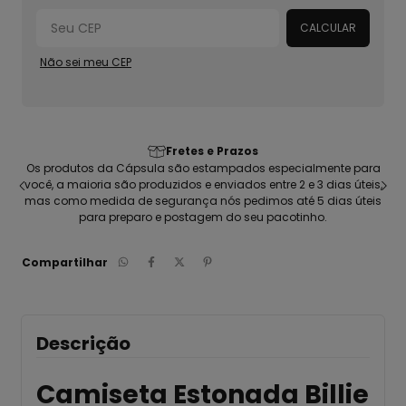
CALCULAR
Não sei meu CEP
Fretes e Prazos
seu
Os produtos da Cápsula são estampados especialmente para
C
ca
você, a maioria são produzidos e enviados entre 2 e 3 dias úteis,
pen
mas como medida de segurança nós pedimos até 5 dias úteis
para preparo e postagem do seu pacotinho.
Compartilhar
Descrição
Camiseta Estonada Billie