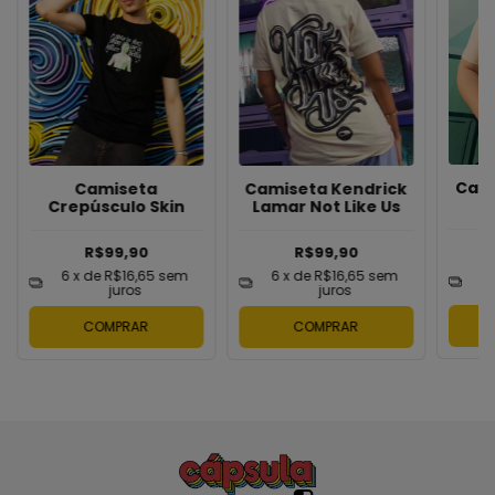
Cami
Camiseta
Camiseta Kendrick
Crepúsculo Skin
Lamar Not Like Us
R$99,90
R$99,90
6
6
x de
R$16,65
sem
6
x de
R$16,65
sem
juros
juros
COMPRAR
COMPRAR