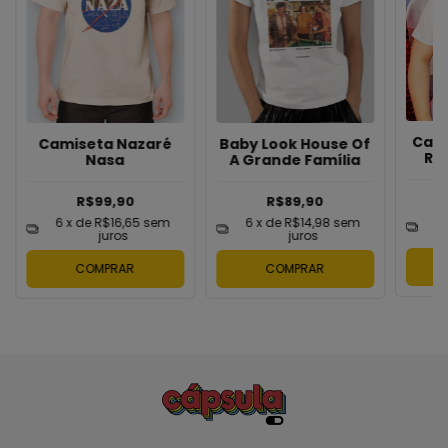
Cami
Camiseta Nazaré
Baby Look House Of
Ro
Nasa
A Grande Família
R$99,90
R$89,90
6
6
x de
R$16,65
sem
6
x de
R$14,98
sem
juros
juros
COMPRAR
COMPRAR