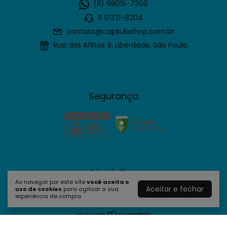
(11) 99015-7360
11 91331-8204
contato@capsulashop.com.br
Rua dos Aflitos 9, Liberdade, São Paulo
Segurança
Cápsula Shop
Ao navegar por este site
você aceita o
©2026. Cápsula Shop - 61635109000190. Todos os direitos
Aceitar e fechar
uso de cookies
para agilizar a sua
reservados.
experiência de compra.