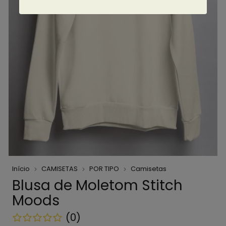
Início
CAMISETAS
POR TIPO
Camisetas
Blusa de Moletom Stitch
Moods
(0)