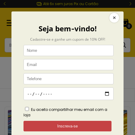
Entrega rápida Todo Brasil
0
Harry Styles
Início
Coleções
breadcrumbs.musicas
breadcrumbs.Harry-Styles
Ordenar