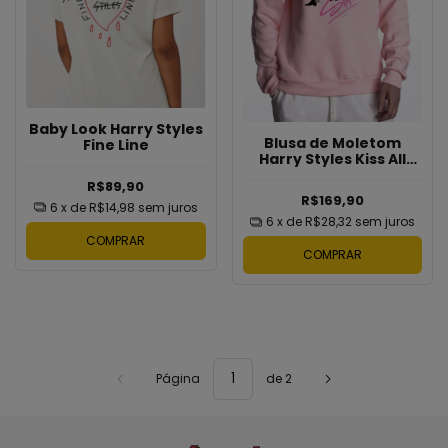
Baby Look Harry Styles
Blusa de Moletom
Fine Line
Harry Styles Kiss All
The Time Disco
R$89,90
Occasionally
R$169,90
6
x de
R$14,98
sem juros
6
x de
R$28,32
sem juros
COMPRAR
COMPRAR
Página
de 2