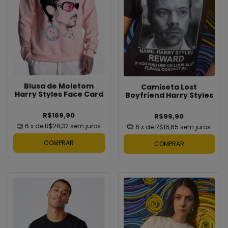
Blusa de Moletom
Camiseta Lost
Harry Styles Face Card
Boyfriend Harry Styles
R$169,90
R$99,90
6
x de
R$28,32
sem juros
6
x de
R$16,65
sem juros
COMPRAR
COMPRAR