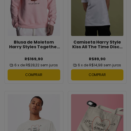
Blusa de Moletom
Camiseta Harry Style
Harry Styles Together
Kiss All The Time Disco
Together
Occasionally Frase
R$169,90
R$89,90
6
x de
R$28,32
sem juros
6
x de
R$14,98
sem juros
COMPRAR
COMPRAR