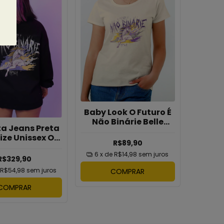
Baby Look O Futuro É
Não Binárie Belle
a Jeans Preta
Belinha
ize Unissex O
R$89,90
 É Não Binárie
6
x de
R$14,98
sem juros
le Belinha
R$329,90
e
R$54,98
sem juros
COMPRAR
COMPRAR