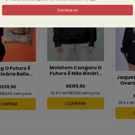
Moletom Canguru O
g O Futuro É
Futuro É Não Binárie
inárie Belle
Jaquet
Belle Belinha
Belinha
Overs
R$189,90
R$39,90
Futuro
6
x de
R$31,65
sem juros
Bel
R$6,65
sem juros
6
x d
COMPRAR
COMPRAR