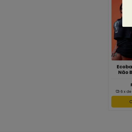
Ecoba
Não B
6
x de