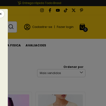
Entrega rápida Todo Brasil
Cadastre-se
|
Fazer login
0
LOJA FISICA
AVALIACOES
Ordenar por