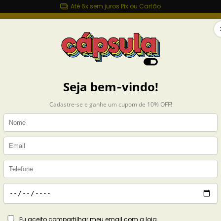
Até 6x sem juros Pix ou Cartão
sulashop.com.br
MAIS ROUPAS
ACESSÓRIOS
CASA
COLEÇÕES
e Belinha
leções
Belle Belinha
Exibindo 1-4 de 4 produtos
s.products
s.ecobag-o-futuro-e-nao-
le-belinha