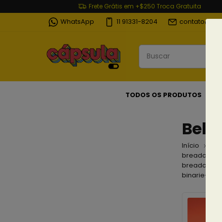
Frete Grátis em +$250 Troca Gratuita
WhatsApp
11 91331-8204
contato@cap
TODOS OS PRODUTOS
Bell
Início
Co
breadcrumb
breadcrumb
binarie-bel