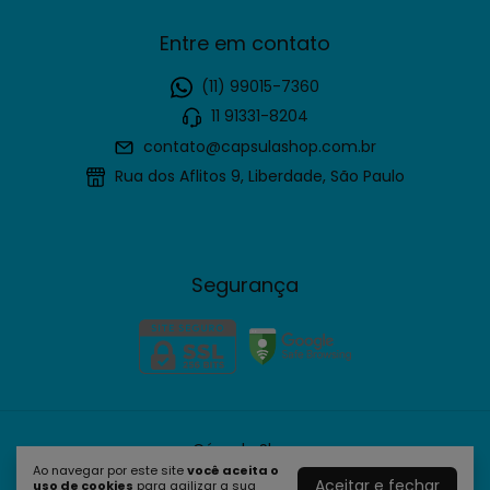
Entre em contato
(11) 99015-7360
11 91331-8204
contato@capsulashop.com.br
Rua dos Aflitos 9, Liberdade, São Paulo
Segurança
Cápsula Shop
Ao navegar por este site
você aceita o
©2026. Cápsula Shop - 61635109000190. Todos os direitos
Aceitar e fechar
uso de cookies
para agilizar a sua