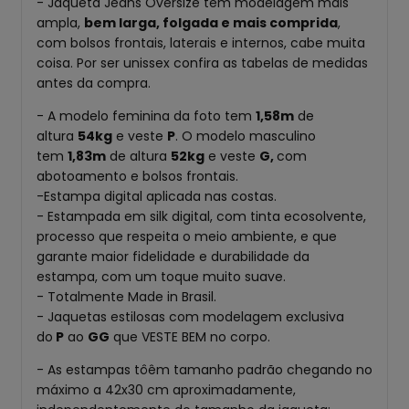
- Jaqueta Jeans Oversize tem modelagem mais
ampla,
bem larga, folgada e mais comprida
,
com bolsos frontais, laterais e internos, cabe muita
coisa. Por ser unissex confira as tabelas de medidas
antes da compra.
- A modelo feminina da foto tem
1,58m
de
altura
54kg
e veste
P
. O modelo masculino
tem
1,83m
de altura
52
kg
e veste
G,
com
abotoamento e bolsos frontais.
-Estampa digital aplicada nas costas.
- Estampada em silk digital, com tinta ecosolvente,
processo que respeita o meio ambiente, e que
garante maior fidelidade e durabilidade da
estampa, com um toque muito suave.
- Totalmente Made in Brasil.
- Jaquetas estilosas com modelagem exclusiva
do
P
ao
GG
que VESTE BEM no corpo.
- As estampas tôêm tamanho padrão chegando no
máximo a 42x30 cm aproximadamente,