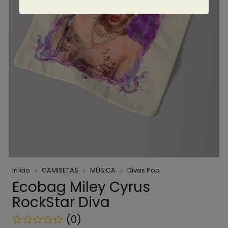
Início
CAMISETAS
MÚSICA
Divas Pop
Ecobag Miley Cyrus
RockStar Diva
(0)