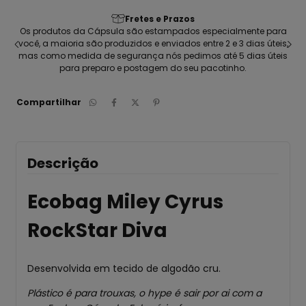
Fretes e Prazos
seu
Os produtos da Cápsula são estampados especialmente para
C
ca
você, a maioria são produzidos e enviados entre 2 e 3 dias úteis,
pen
mas como medida de segurança nós pedimos até 5 dias úteis
para preparo e postagem do seu pacotinho.
Compartilhar
Descrição
Ecobag Miley Cyrus
RockStar Diva
Desenvolvida em tecido de algodão cru.
Plástico é para trouxas, o hype é sair por ai com a