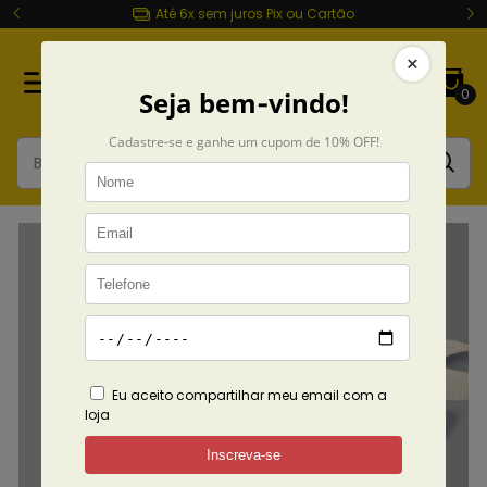
Até 6x sem juros Pix ou Cartão
0