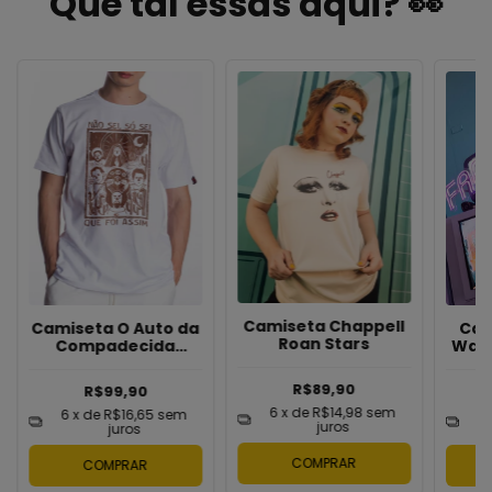
Que tal essas aqui? 👀
Camiseta Chappell
Camiseta O Auto da
Cam
Roan Stars
Compadecida
Way 
Cordel
R$89,90
R$99,90
6
x de
R$14,98
sem
6
x de
R$16,65
sem
6
juros
juros
COMPRAR
COMPRAR