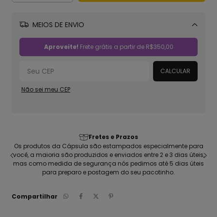
MEIOS DE ENVIO
Alterar CEP
Aproveite!
Frete grátis a partir de
R$350,00
CALCULAR
Não sei meu CEP
Qualidade garantida: Estampas e Material
ara
Camisetas com malha 100% algodão sustentável, refinada e
eis,
penteada; Estampada em silk digital de alta fidelidade, Produto
teis
vegano, totalmente feito no Brasil
Compartilhar