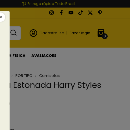
Entrega rápida Todo Brasil
Cadastre-se
|
Fazer login
0
LOJA FISICA
AVALIACOES
ETAS
POR TIPO
Camisetas
ta Estonada Harry Styles
ub
(0)
90
em juros