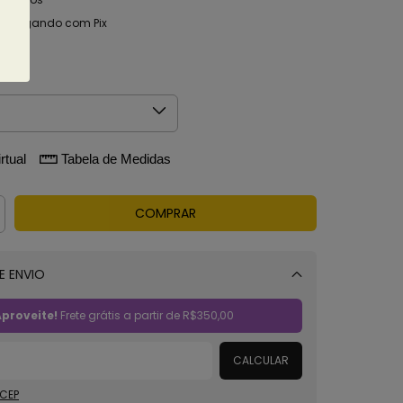
o
pagando com Pix
alhes
rtual
Tabela de Medidas
E ENVIO
Alterar CEP
proveite!
Frete grátis a partir de
R$350,00
CALCULAR
 CEP