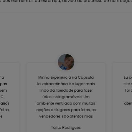
 dos elementos da estampa, devido ao processo de confecção.
ma
Minha experiência na Cápsula
Eu c
upas
foi extraordinária é o lugar mais
site
quem
lindo da liberdade para fazer
foi
 O
fotos instagramáveis. Um
ários
ambiente ventilado com muitas
aten
fotos,
opções de lugares para fotos, os
 é
vendedores são atentos mas
não ficam em cima da gente.
Talita Rodrigues
cia
Amei, voltarei mais vezes para