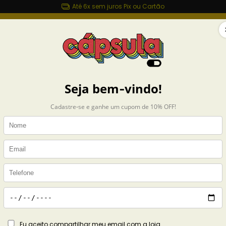
Até 6x sem juros Pix ou Cartão
sulashop.com.br
MAIS ROUPAS
ACESSÓRIOS
CASA
COLEÇÕES
Início
CAMIS
Camise
Fan Cl
R$119,
6
x de
R$19,98
s