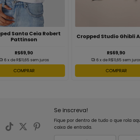
ped Santa Ceia Robert
Cropped Studio Ghibli 
Pattinson
R$69,90
R$69,90
6
x de
R$11,65
sem juros
6
x de
R$11,65
sem juro
COMPRAR
COMPRAR
Se inscreva!
Fique por dentro de tudo o que rola 
caixa de entrada.