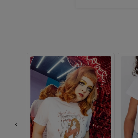
única. É um lugar ideal 
renovar o guarda-roupa 
divertir. Recomendo muit
visita!