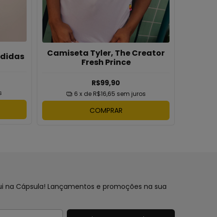
Camiseta Tyler, The Creator
Baby L
Adidas
Fresh Prince
R$99,90
s
6
x de
R$16,65
sem juros
COMPRAR
aqui na Cápsula! Lançamentos e promoções na sua