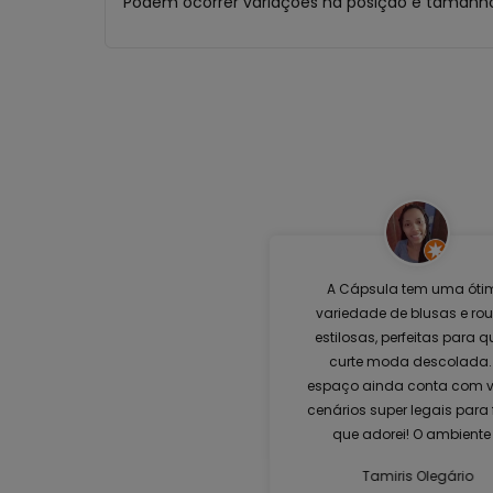
Podem ocorrer variações na posição e tamanho
A Cápsula tem uma óti
variedade de blusas e ro
estilosas, perfeitas para 
curte moda descolada.
espaço ainda conta com v
cenários super legais para 
que adorei! O ambiente
moderno e acolhedor,
Tamiris Olegário
oferecendo uma experiên