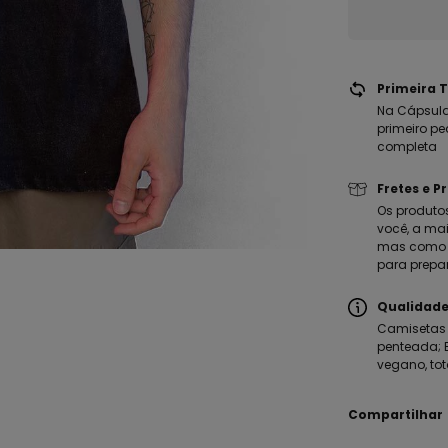
Primeira T
Na Cápsula
primeiro pe
completa
Fretes e P
Os produto
você, a mai
mas como m
para prepa
Qualidade
Camisetas 
penteada; E
vegano, tot
Compartilhar