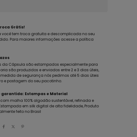
roca Grátis!
 você tem troca gratuita e descomplicada no seu
dido. Para maiores informações acesse a política
razos
s da Cápsula são estampados especialmente para
oria são produzidos e enviados entre 2 e 3 dias úteis,
edida de segurança nós pedimos até 5 dias úteis
ro e postagem do seu pacotinho.
 garantida: Estampas e Material
com malha 100% algodão sustentável, refinada e
stampada em silk digital de alta fidelidade, Produto
almente feito no Brasil