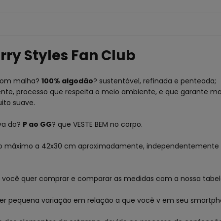
ry Styles Fan Club
 com malha?
100% algodão
? sustentável, refinada e penteada;
vente, processo que respeita o meio ambiente, e que garante ma
ito suave.
va do?
P ao GG
? que VESTE BEM no corpo.
o máximo a 42x30 cm aproximadamente, independentemente 
e você quer comprar e comparar as medidas com a nossa tabela
rer pequena variação em relação a que você v em seu smartpho