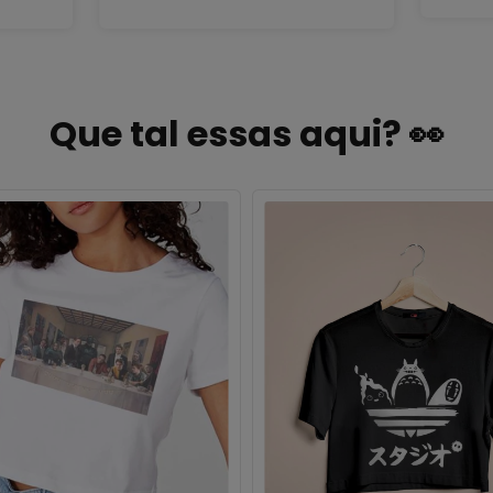
para
mais registros.
e se
o a
Que tal essas aqui? 👀