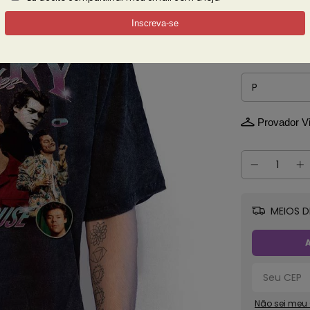
3% de descont
Ver mais det
Tamanho
Provador Vi
MEIOS D
A
Não sei meu