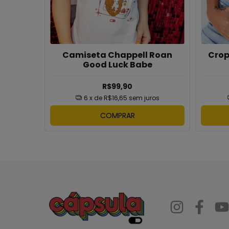
Camiseta Chappell Roan
Crop
mar Not
Good Luck Babe
R$99,90
6
x de
R$16,65
sem juros
ros
COMPRAR