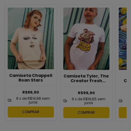
Camiseta Chappell
Camiseta Tyler, The
Roan Stars
Creator Fresh
Cr
Prince
R$89,90
R$99,90
6
x de
R$14,98
sem
6
x de
R$16,65
sem
6
juros
juros
COMPRAR
COMPRAR