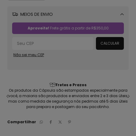
MEIOS DE ENVIO
Alterar CEP
Aproveite!
Frete grátis a partir de
R$350,00
CALCULAR
Não sei meu CEP
Fretes e Prazos
seu
Os produtos da Cápsula são estampados especialmente para
C
ca
você, a maioria são produzidos e enviados entre 2 e 3 dias úteis,
pen
mas como medida de segurança nós pedimos até 5 dias úteis
para preparo e postagem do seu pacotinho.
Compartilhar