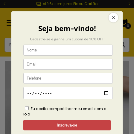
Até 6x sem juros Pix ou Cartão
0