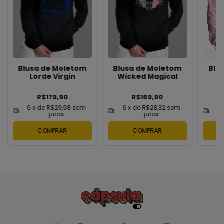
Blusa de Moletom
Blusa de Moletom
Blu
Lorde Virgin
Wicked Magical
T
R$179,90
R$169,90
6
x de
R$29,98
sem
6
x de
R$28,32
sem
6
juros
juros
COMPRAR
COMPRAR