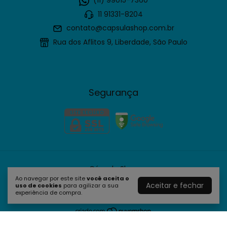
(11) 99015-7360
11 91331-8204
contato@capsulashop.com.br
Rua dos Aflitos 9, Liberdade, São Paulo
Segurança
Cápsula Shop
Ao navegar por este site
você aceita o
©2026. Cápsula Shop - 61635109000190. Todos os direitos
Aceitar e fechar
uso de cookies
para agilizar a sua
reservados.
experiência de compra.