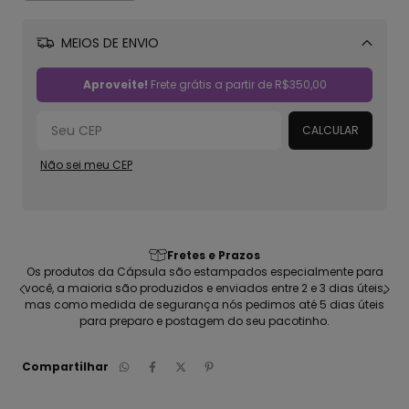
MEIOS DE ENVIO
Alterar CEP
Aproveite!
Frete grátis a partir de
R$350,00
CALCULAR
Não sei meu CEP
Fretes e Prazos
 produtos da Cápsula são estampados especialmente para
Camiseta
ê, a maioria são produzidos e enviados entre 2 e 3 dias úteis,
penteada; 
s como medida de segurança nós pedimos até 5 dias úteis
para preparo e postagem do seu pacotinho.
Compartilhar