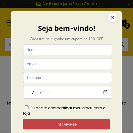
Até 6x sem juros Pix ou Cartão
0
AC/DC
Início
Coleções
AC/DC
Não temos resultados para sua pesquisa. Por favor, tente
com outros filtros.