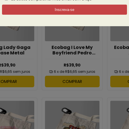
g Lady Gaga
Ecobag I Love My
Ecoba
ease Metal
Boyfriend Pedro
Pascal
R$39,90
R$39,90
R$6,65
sem juros
6
x de
R$6,65
sem juros
6
x d
COMPRAR
COMPRAR