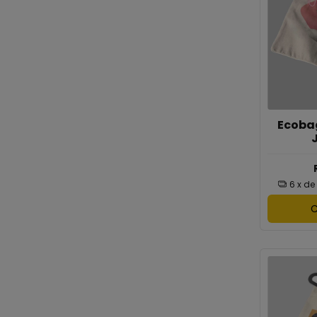
Ecoba
6
x de