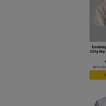
Ecobag
City My
6
x de