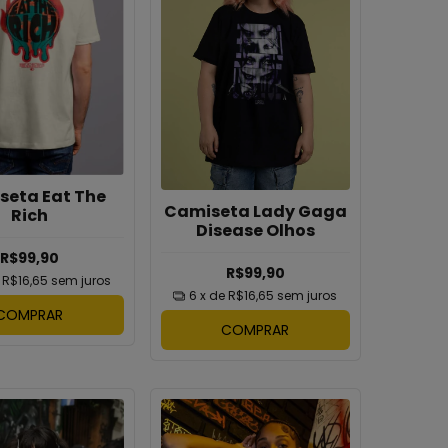
seta Eat The
Camiseta Lady Gaga
Rich
Disease Olhos
R$99,90
R$99,90
e
R$16,65
sem juros
6
x de
R$16,65
sem juros
COMPRAR
COMPRAR