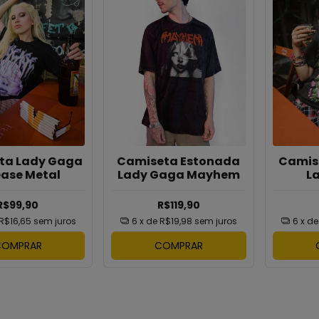
ta Lady Gaga
Camiseta Estonada
Camis
ease Metal
Lady Gaga Mayhem
L
Ch
R$99,90
R$119,90
R$16,65
sem juros
6
x de
R$19,98
sem juros
6
x d
COMPRAR
COMPRAR