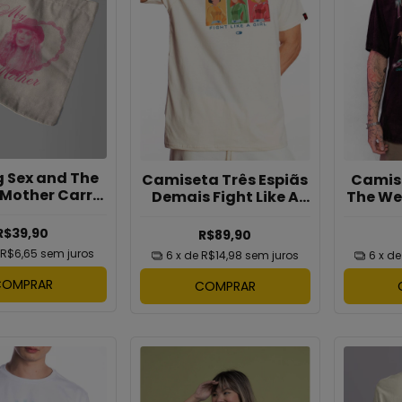
 Sex and The
Camiseta Três Espiãs
Camis
 Mother Carrie
Demais Fight Like A
The We
Bruta
Girl
R$39,90
R$89,90
R$6,65
sem juros
6
x de
R$14,98
sem juros
6
x d
COMPRAR
COMPRAR