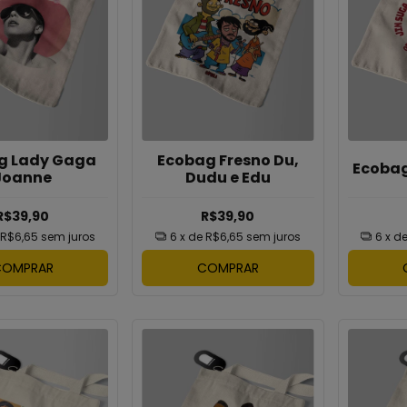
g Lady Gaga
Ecobag Fresno Du,
Ecobag
Joanne
Dudu e Edu
R$39,90
R$39,90
R$6,65
sem juros
6
x de
R$6,65
sem juros
6
x d
COMPRAR
COMPRAR