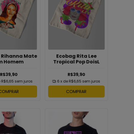
 Rihanna Mate
Ecobag Rita Lee
m Homem
Tropical Pop DoisL
R$39,90
R$39,90
e
R$6,65
sem juros
6
x de
R$6,65
sem juros
COMPRAR
COMPRAR