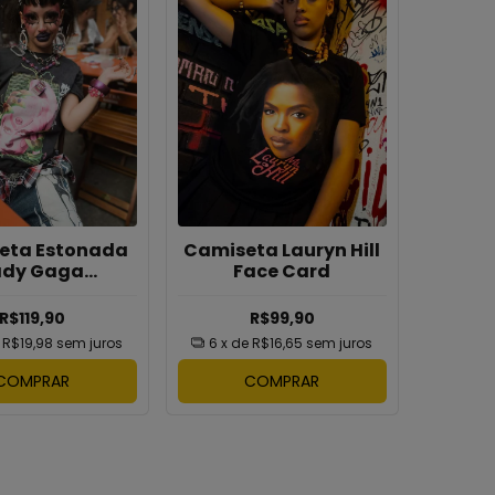
eta Estonada
Camiseta Lauryn Hill
ady Gaga
Face Card
romatica
R$119,90
R$99,90
e
R$19,98
sem juros
6
x de
R$16,65
sem juros
COMPRAR
COMPRAR