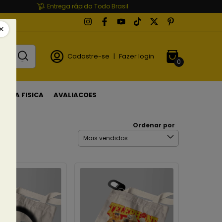
Entrega rápida Todo Brasil
Cadastre-se
|
Fazer login
0
LOJA FISICA
AVALIACOES
Ordenar por
utos