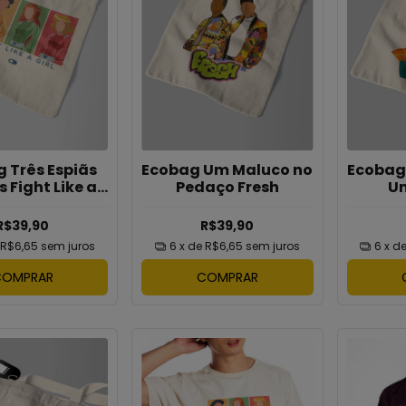
 Três Espiãs
Ecobag Um Maluco no
Ecobag
 Fight Like a
Pedaço Fresh
U
Girl
R$39,90
R$39,90
R$6,65
sem juros
6
x de
R$6,65
sem juros
6
x d
COMPRAR
COMPRAR