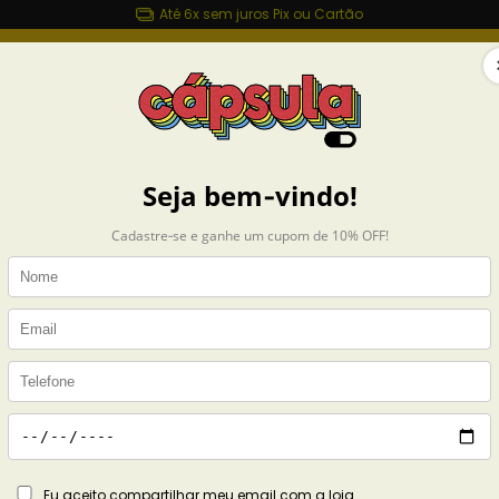
Até 6x sem juros Pix ou Cartão
sulashop.com.br
MAIS ROUPAS
ACESSÓRIOS
CASA
COLEÇÕES
setas
Exibindo 385-408 de 880 prod
misetas