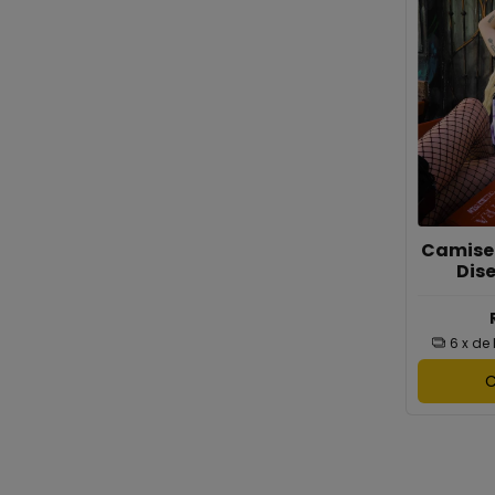
Camise
Dis
6
x de