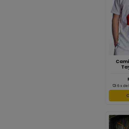
Cami
Tay
6
x de