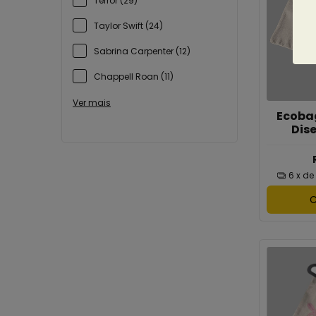
Terror (29)
Taylor Swift (24)
Sabrina Carpenter (12)
Chappell Roan (11)
Ver mais
Ecoba
Dis
6
x de