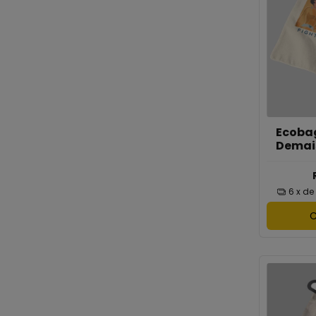
Ecobag
Demais
6
x de