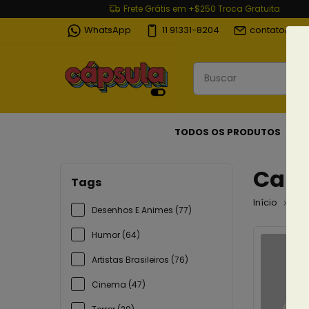
Frete Grátis em +$250 Troca Gratuita
WhatsApp
11 91331-8204
contato@cap
TODOS OS PRODUTOS
Cami
Tags
Início
Ca
Desenhos E Animes (77)
Humor (64)
Artistas Brasileiros (76)
Cinema (47)