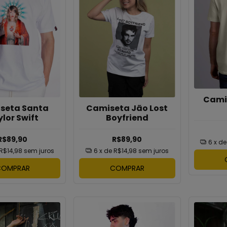
Cami
seta Santa
Camiseta Jão Lost
lor Swift
Boyfriend
R$89,90
R$89,90
6
x d
R$14,98
sem juros
6
x de
R$14,98
sem juros
COMPRAR
COMPRAR